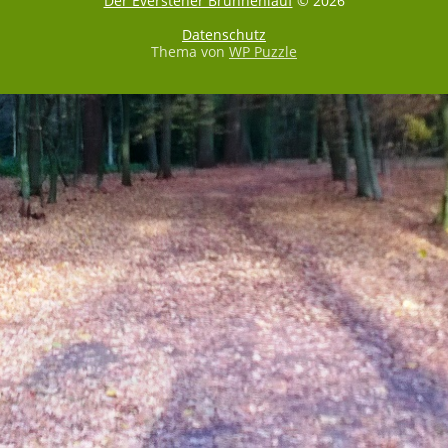
Der Everstener Brunnenlauf
© 2026
Datenschutz
Thema von
WP Puzzle