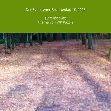
Der Everstener Brunnenlauf
© 2026
Datenschutz
Thema von
WP Puzzle